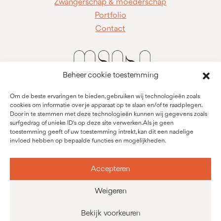
Zwangerschap & moederschap
Portfolio
Contact
Beheer cookie toestemming
Om de beste ervaringen te bieden, gebruiken wij technologieën zoals
cookies om informatie over je apparaat op te slaan en/of te raadplegen.
Door in te stemmen met deze technologieën kunnen wij gegevens zoals
surfgedrag of unieke ID's op deze site verwerken. Als je geen
toestemming geeft of uw toestemming intrekt, kan dit een nadelige
invloed hebben op bepaalde functies en mogelijkheden.
Manon Engels
Fotograaf in Sint-Niklaas
Accepteren
info@manonengels.be
HEARTworkx BV
BE1019354192
Weigeren
Bekijk voorkeuren