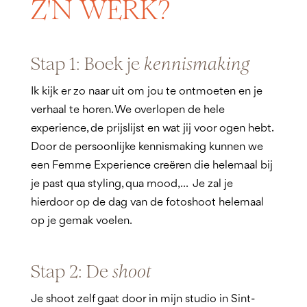
Z'N WERK?
Stap 1: Boek je
kennismaking
Ik kijk er zo naar uit om jou te ontmoeten en je
verhaal te horen. We overlopen de hele
experience, de prijslijst en wat jij voor ogen hebt.
Door de persoonlijke kennismaking kunnen we
een Femme Experience creëren die helemaal bij
je past qua styling, qua mood, ... Je zal je
hierdoor op de dag van de fotoshoot helemaal
op je gemak voelen.
Stap 2: De
shoot
Je shoot zelf gaat door in mijn studio in Sint-