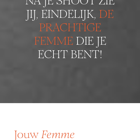
NA JE SHOOT ZIE
JIJ, EINDELIJK,
DE
PRACHTIGE
FEMME
DIE JE
ECHT BENT!
Jouw
Femme