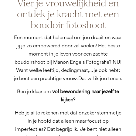
Vier je vrouwelijkheid en
ontdek je kracht met een
boudoir fotoshoot
Een moment dat helemaal om jou draait en waar
jij je zo empowered door zal voelen! Het beste
moment in je leven voor een zachte
boudoirshoot bij Manon Engels Fotografie? NU!
Want welke leeftijd, kledingmaat, ... je ook hebt:
je bent een prachtige vrouw. Dat wil ik jou tonen.
Ben je klaar om
vol bewondering naar jezelf te
kijken?
Heb je af te rekenen met dat onzeker stemmetje
in je hoofd dat alleen maar focust op
imperfecties? Dat begrijp ik. Je bent niet alleen