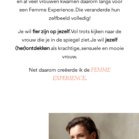
en al veel vrouwen kwamen daarom langs voor
een Femme Experience. Die veranderde hun
zelfbeeld volledig!
Je wil
fier zijn op jezelf
. Vol trots kijken naar de
vrouw die je in de spiegel ziet. Je wil
jezelf
(her)ontdekken
als krachtige, sensuele en mooie
vrouw.
FEMME
Net daarom creëerde ik de
EXPERIENCE
.