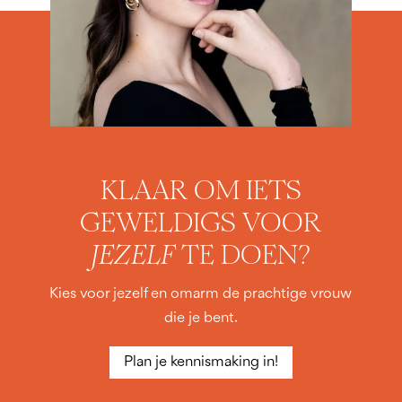
KLAAR OM IETS
GEWELDIGS VOOR
TE DOEN?
JEZELF
Kies voor jezelf en omarm de prachtige vrouw
die je bent.
Plan je kennismaking in!