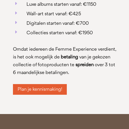
E
Luxe albums starten vanaf: €1150
E
Wall-art start vanaf: €425
E
Digitalen starten vanaf: €700
E
Collecties starten vanaf: €1950
Omdat iedereen de Femme Experience verdient,
is het ook mogelijk de
betaling
van je gekozen
collectie of fotoproducten te
spreiden
over 3 tot
6 maandelijkse betalingen.
Plan je kennismaking!