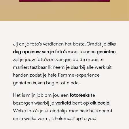
Jij en je foto’s verdienen het beste. Omdat je
élke
dag opnieuw van je foto’s
moet kunnen
genieten
,
zal je jouw foto’s ontvangen op de mooiste
manier: tastbaar. Ik neem je daarbij alle werk uit
handen zodat je hele Femme-experience
genieten is, van begin tot einde.
Het is mijn job om jou een
fotoreeks
te
bezorgen waarbij je
verliefd
bent op
elk
beeld
.
Welke foto’s je uiteindelijk mee naar huis neemt
en in welke vorm, is helemaal ‘up to you’.