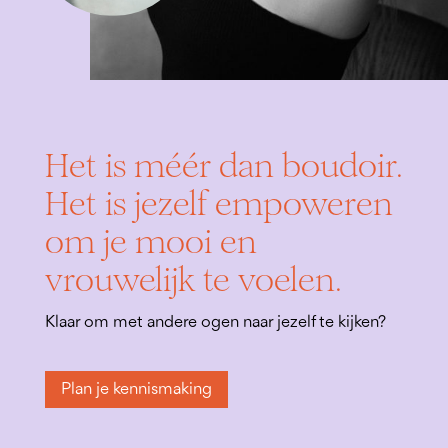
Het is méér dan boudoir.
Het is jezelf empoweren
om je mooi en
vrouwelijk te voelen.
Klaar om met andere ogen naar jezelf te kijken?
Plan je kennismaking