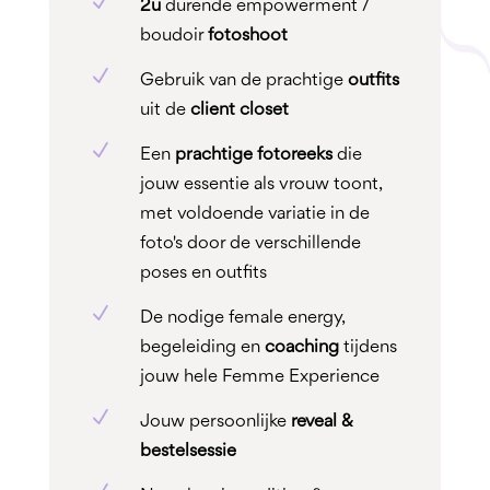
N
2u
durende empowerment /
boudoir
fotoshoot
N
Gebruik van de prachtige
outfits
uit de
client closet
N
Een
prachtige fotoreeks
die
jouw essentie als vrouw toont,
met voldoende variatie in de
foto's door de verschillende
poses en outfits
N
De nodige female energy,
begeleiding en
coaching
tijdens
jouw hele Femme Experience
N
Jouw persoonlijke
reveal &
bestelsessie