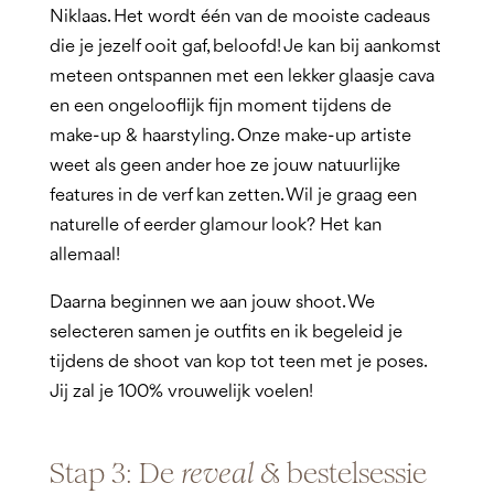
Niklaas. Het wordt één van de mooiste cadeaus
die je jezelf ooit gaf, beloofd! Je kan bij aankomst
meteen ontspannen met een lekker glaasje cava
en een ongelooflijk fijn moment tijdens de
make-up & haarstyling. Onze make-up artiste
weet als geen ander hoe ze jouw natuurlijke
features in de verf kan zetten. Wil je graag een
naturelle of eerder glamour look? Het kan
allemaal!
Daarna beginnen we aan jouw shoot. We
selecteren samen je outfits en ik begeleid je
tijdens de shoot van kop tot teen met je poses.
Jij zal je 100% vrouwelijk voelen!
Stap 3: De
& bestelsessie
reveal